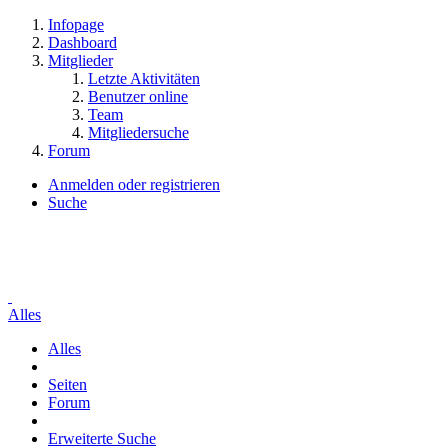
Infopage
Dashboard
Mitglieder
Letzte Aktivitäten
Benutzer online
Team
Mitgliedersuche
Forum
Anmelden oder registrieren
Suche
Alles
Alles
Seiten
Forum
Erweiterte Suche